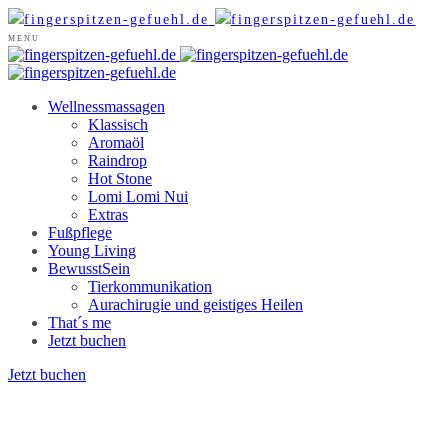
MENU
Wellnessmassagen
Klassisch
Aromaöl
Raindrop
Hot Stone
Lomi Lomi Nui
Extras
Fußpflege
Young Living
BewusstSein
Tierkommunikation
Aurachirugie und geistiges Heilen
That´s me
Jetzt buchen
Jetzt buchen